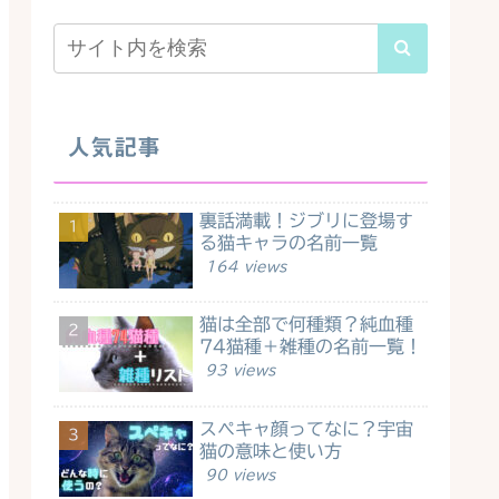
人気記事
裏話満載！ジブリに登場す
る猫キャラの名前一覧
164 views
猫は全部で何種類？純血種
74猫種＋雑種の名前一覧！
93 views
スペキャ顔ってなに？宇宙
猫の意味と使い方
90 views